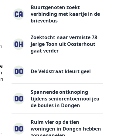
Buurtgenoten zoekt
verbinding met kaartje in de
brievenbus
Zoektocht naar vermiste 78-
,
jarige Toon uit Oosterhout
n
gaat verder
ze
De Veldstraat kleurt geel
n
an
Spannende ontknoping
tijdens seniorentoernooi jeu
de boules in Dongen
Ruim vier op de tien
woningen in Dongen hebben
,
zonnepanelen