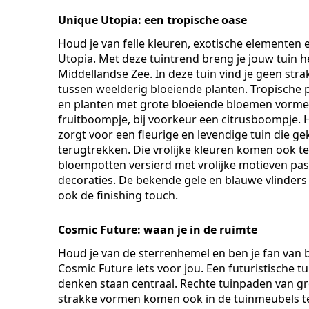
Unique Utopia: een tropische oase
Houd je van felle kleuren, exotische elementen 
Utopia. Met deze tuintrend breng je jouw tuin h
Middellandse Zee. In deze tuin vind je geen str
tussen weelderig bloeiende planten. Tropische 
en planten met grote bloeiende bloemen vormen 
fruitboompje, bij voorkeur een citrusboompje. H
zorgt voor een fleurige en levendige tuin die 
terugtrekken. Die vrolijke kleuren komen ook te
bloempotten versierd met vrolijke motieven pass
decoraties. De bekende gele en blauwe vlinder
ook de finishing touch.
Cosmic Future: waan je in de ruimte
Houd je van de sterrenhemel en ben je fan van bl
Cosmic Future iets voor jou. Een futuristische 
denken staan centraal. Rechte tuinpaden van gr
strakke vormen komen ook in de tuinmeubels teru