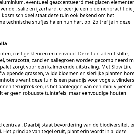
aluminium, eventueel geaccentueerd met glazen elementen
endel, salie en ijzerhard, creëer je een bloemenpracht die 
 kosmisch deel staat deze tuin ook bekend om het
e technische snufjes halen hun hart op. Zo tref je in deze
lla
nten, rustige kleuren en eenvoud. Deze tuin ademt stilte,
eel, terracotta, zand en saliegroen worden gecombineerd m
enpalet zorgt voor een kalmerende uitstraling. Met Slow Life
. Zwiepende grassen, wilde bloemen en sierlijke planten hor
enhotels want deze tuin is een paradijs voor vogels, vlinder
nen terugtrekken, is het aanleggen van een mini-vijver of
dt er geen robuuste tuintafels, maar eenvoudige houten
d centraal. Daarbij staat bevordering van de biodiversiteit e
et principe van tegel eruit, plant erin wordt in al deze