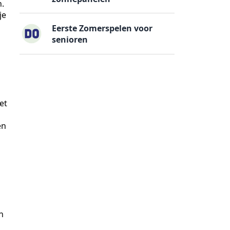
.
je
Eerste Zomerspelen voor
senioren
et
en
s
n