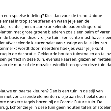
en een speelse indeling? Kies dan voor de trend Unique
elemaal in tropische sferen en waan je je aan de
akke, rechte lijnen, maar kronkelende paden slingerend
planten met grote groene bladeren zoals een palm of varen
de basis van deze vrolijke tuin. Een echte must-have is ee
et afwisselende kleurenpalet van rustige en felle kleuren
gekenmerkt wordt door meerdere hoekjes waar je je kunt
rug in de decoratie. Gekleurde houten tuinstoelen en tallo
en perfect in deze tuin, evenals kaarsen, glazen en metale
s aan de muur of de mozaïek-windlichten geven deze tuin d
auwe en paarse kleuren? Dan is een tuin in de stijl van
tuin met verrassende elementen die je aan het heelal doen
ote donkere tegels horen bij de Cosmic Future tuin. De
g. Echter zie je in deze tuin geen houten tafels of stoelen