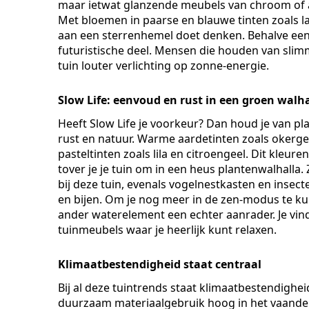
maar ietwat glanzende meubels van chroom of 
Met bloemen in paarse en blauwe tinten zoals lav
aan een sterrenhemel doet denken. Behalve een
futuristische deel. Mensen die houden van slimm
tuin louter verlichting op zonne-energie.
Slow Life: eenvoud en rust in een groen walha
Heeft Slow Life je voorkeur? Dan houd je van pla
rust en natuur. Warme aardetinten zoals okerg
pasteltinten zoals lila en citroengeel. Dit kleur
tover je je tuin om in een heus plantenwalhalla
bij deze tuin, evenals vogelnestkasten en insect
en bijen. Om je nog meer in de zen-modus te kun
ander waterelement een echter aanrader. Je vin
tuinmeubels waar je heerlijk kunt relaxen.
Klimaatbestendigheid staat centraal
Bij al deze tuintrends staat klimaatbestendighei
duurzaam materiaalgebruik hoog in het vaandel. H