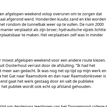
n afgelopen weekend volop overuren om te zorgen dat
maal afgerond werd. Honderden kuubs zand en klei worden
het rondom de tunnelbak weer op te vullen. De ruim 2000
ier verplaatst als zijn broer; hydraulische vijzels lichtte
erplaatsbaar te maken. Het verplaatsen zelf was in minder
r moest afgelopen weekend voor een andere route kiezen.
it Oosterhout verrast door de afsluiting. “Ik had het
t meer aan gedacht. Ik was nog net op tijd op mijn werk en
ia het Gat naar Raamsdonk en dan naar Raamsdonksveer is
kend gaat het werk gestaag door en valt de publieke
r het publiek wordt ook echt op afstand gehouden.
r tijd om derdejaars leerlingen van het Dongemond college 