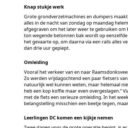
Knap stukje werk
Grote grondverzetmachines en dumpers maakte
alles in de nacht van zondag op maandag hele
afgegraven om het later weer te gebruiken om 
ton wegende betonnen bak wordt op eenzelfde man
het gevaarte op, om daarna via een rails alles v
dan drie uur gepiept.
Omleiding
Vooral het verkeer van en naar Raamsdonksvee
Zo werden vrijdagochtend een paar fietsers vanu
natuurlijk wel kunnen weten, maar helemaal nie
heb een kop koffie maar even overgeslagen.” V
met de fiets een serieuze omleiding. In het wee
belangstelling misschien een beetje tegen, maa
Leerlingen DC komen een kijkje nemen
Twee dagen voor de grote operatie begint, is e