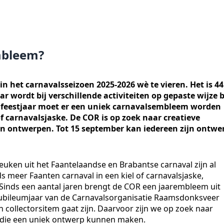
embleem?
 het carnavalsseizoen 2025-2026 wè te vieren. Het is 44
r wordt bij verschillende activiteiten op gepaste wijze b
it feestjaar moet er een uniek carnavalsembleem worden
of carnavalsjaske. De COR is op zoek naar creatieve
en ontwerpen. Tot 15 september kan iedereen zijn ontwe
en uit het Faantelaandse en Brabantse carnaval zijn al
s meer Faanten carnaval in een kiel of carnavalsjaske,
Sinds een aantal jaren brengt de COR een jaarembleem uit
e jubileumjaar van de Carnavalsorganisatie Raamsdonksveer
ollectorsitem gaat zijn. Daarvoor zijn we op zoek naar
d die een uniek ontwerp kunnen maken.