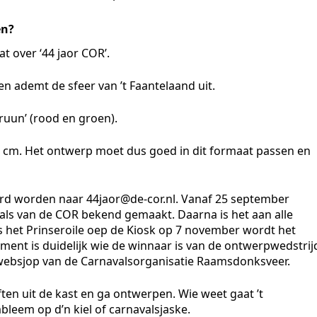
en?
t over ‘44 jaor COR’.
en ademt de sfeer van ’t Faantelaand uit.
ruun’ (rood en groen).
 7 cm. Het ontwerp moet dus goed in dit formaat passen en
d worden naar 44jaor@de-cor.nl. Vanaf 25 september
als van de COR bekend gemaakt. Daarna is het aan alle
 het Prinseroile oep de Kiosk op 7 november wordt het
nt is duidelijk wie de winnaar is van de ontwerpwedstrij
websjop van de Carnavalsorganisatie Raamsdonksveer.
ften uit de kast en ga ontwerpen. Wie weet gaat ’t
leem op d’n kiel of carnavalsjaske.