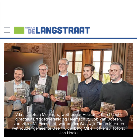
V.l.n.r.: Johan Meesters, wethouder Heusden, Karel Loeff,
directeur Erfgoedvereniging Heemschut, Job van Dooren,
voorzitter Vlijmens Lint, wethouder Waalwijk Timon Klerx en
wethouder gemeente Geertruidenberg Mike Hofkens. (foto's:
Jan Hoek)