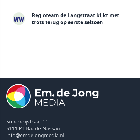
Regioteam de Langstraat kijkt met
trots terug op eerste seizoen
Smederijstraat 11
5111 PT Baarle-Nassau
info@emdejongmedia.nl