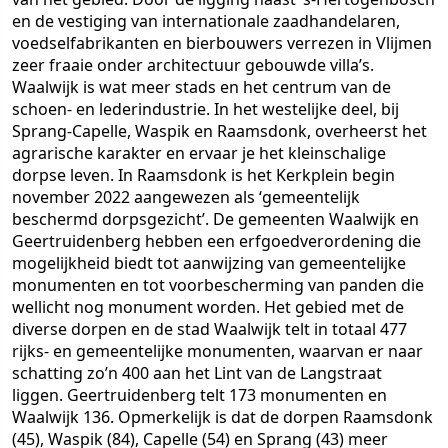
en de vestiging van internationale zaadhandelaren,
voedselfabrikanten en bierbouwers verrezen in Vlijmen
zeer fraaie onder architectuur gebouwde villa’s.
Waalwijk is wat meer stads en het centrum van de
schoen- en lederindustrie. In het westelijke deel, bij
Sprang-Capelle, Waspik en Raamsdonk, overheerst het
agrarische karakter en ervaar je het kleinschalige
dorpse leven. In Raamsdonk is het Kerkplein begin
november 2022 aangewezen als ‘gemeentelijk
beschermd dorpsgezicht’. De gemeenten Waalwijk en
Geertruidenberg hebben een erfgoedverordening die
mogelijkheid biedt tot aanwijzing van gemeentelijke
monumenten en tot voorbescherming van panden die
wellicht nog monument worden. Het gebied met de
diverse dorpen en de stad Waalwijk telt in totaal 477
rijks- en gemeentelijke monumenten, waarvan er naar
schatting zo’n 400 aan het Lint van de Langstraat
liggen. Geertruidenberg telt 173 monumenten en
Waalwijk 136. Opmerkelijk is dat de dorpen Raamsdonk
(45), Waspik (84), Capelle (54) en Sprang (43) meer