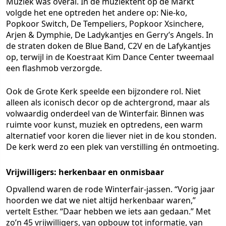
Muziek was overal. In de muziektent op de Markt
volgde het ene optreden het andere op: Nie-ko,
Popkoor Switch, De Tempeliers, Popkoor Xsinchere,
Arjen & Dymphie, De Ladykantjes en Gerry’s Angels. In
de straten doken de Blue Band, C2V en de Lafykantjes
op, terwijl in de Koestraat Kim Dance Center tweemaal
een flashmob verzorgde.
Ook de Grote Kerk speelde een bijzondere rol. Niet
alleen als iconisch decor op de achtergrond, maar als
volwaardig onderdeel van de Winterfair. Binnen was
ruimte voor kunst, muziek en optredens, een warm
alternatief voor koren die liever niet in de kou stonden.
De kerk werd zo een plek van verstilling én ontmoeting.
Vrijwilligers: herkenbaar en onmisbaar
Opvallend waren de rode Winterfair-jassen. “Vorig jaar
hoorden we dat we niet altijd herkenbaar waren,”
vertelt Esther. “Daar hebben we iets aan gedaan.” Met
zo’n 45 vrijwilligers, van opbouw tot informatie, van