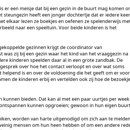
o is er een meisje dat bij een gezin in de buurt mag komen 
t steungezin heeft een jonger dochtertje dat er iedere kee
met elkaar lezen ze boekjes en oefenen ze spelenderwijs me
rbeeld naar een speeltuin. Voor beide kinderen is het
 gekoppelde gezinnen krijgt de coördinator van
st was zij bij een gezin waar het kind van het vraaggezin na
dere kinderen speelden daar al in een grote zandbak. De
gesprek over hoe het contact verloopt en over wat soms
t helpend is en over de voldoening die het geeft om er voor
amen de kinderen erbij en vertelden ook zij hoe de bezoekj
 kunnen bieden. Dat kan al met een paar uurtjes per week
n ontspannen kunnen opgroeien; gewoon in hun eigen buurt
iken, worden van harte uitgenodigd om zich aan te melden
n weinig mensen om hun heen hebben of om een andere red