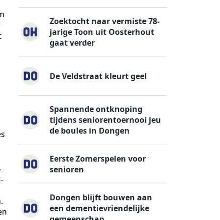
om
Zoektocht naar vermiste 78-
r
jarige Toon uit Oosterhout
t
gaat verder
De Veldstraat kleurt geel
Spannende ontknoping
tijdens seniorentoernooi jeu
de boules in Dongen
es
Eerste Zomerspelen voor
.
senioren
.
Dongen blijft bouwen aan
.
een dementievriendelijke
en
gemeenschap