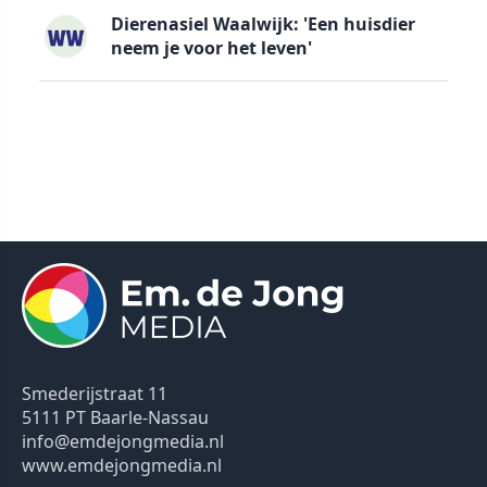
Dierenasiel Waalwijk: 'Een huisdier
neem je voor het leven'
Smederijstraat 11
5111 PT Baarle-Nassau
info@emdejongmedia.nl
www.emdejongmedia.nl