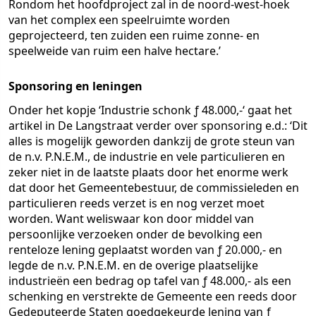
Rondom het hoofdproject zal in de noord-west-hoek
van het complex een speelruimte worden
geprojecteerd, ten zuiden een ruime zonne- en
speelweide van ruim een halve hectare.’
Sponsoring en leningen
Onder het kopje ‘Industrie schonk ƒ 48.000,-‘ gaat het
artikel in De Langstraat verder over sponsoring e.d.: ‘Dit
alles is mogelijk geworden dankzij de grote steun van
de n.v. P.N.E.M., de industrie en vele particulieren en
zeker niet in de laatste plaats door het enorme werk
dat door het Gemeentebestuur, de commissieleden en
particulieren reeds verzet is en nog verzet moet
worden. Want weliswaar kon door middel van
persoonlijke verzoeken onder de bevolking een
renteloze lening geplaatst worden van ƒ 20.000,- en
legde de n.v. P.N.E.M. en de overige plaatselijke
industrieën een bedrag op tafel van ƒ 48.000,- als een
schenking en verstrekte de Gemeente een reeds door
Gedeputeerde Staten goedgekeurde lening van ƒ