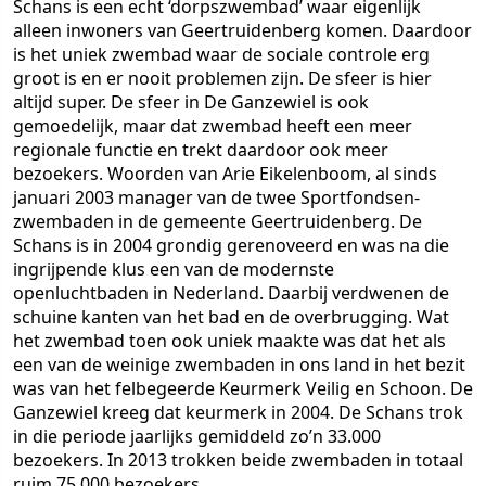
Schans is een echt ‘dorpszwembad’ waar eigenlijk
alleen inwoners van Geertruidenberg komen. Daardoor
is het uniek zwembad waar de sociale controle erg
groot is en er nooit problemen zijn. De sfeer is hier
altijd super. De sfeer in De Ganzewiel is ook
gemoedelijk, maar dat zwembad heeft een meer
regionale functie en trekt daardoor ook meer
bezoekers. Woorden van Arie Eikelenboom, al sinds
januari 2003 manager van de twee Sportfondsen-
zwembaden in de gemeente Geertruidenberg. De
Schans is in 2004 grondig gerenoveerd en was na die
ingrijpende klus een van de modernste
openluchtbaden in Nederland. Daarbij verdwenen de
schuine kanten van het bad en de overbrugging. Wat
het zwembad toen ook uniek maakte was dat het als
een van de weinige zwembaden in ons land in het bezit
was van het felbegeerde Keurmerk Veilig en Schoon. De
Ganzewiel kreeg dat keurmerk in 2004. De Schans trok
in die periode jaarlijks gemiddeld zo’n 33.000
bezoekers. In 2013 trokken beide zwembaden in totaal
ruim 75.000 bezoekers.