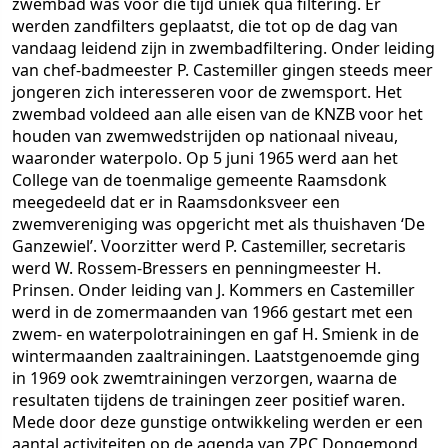
zwembad was voor die tijd uniek qua filtering. Er
werden zandfilters geplaatst, die tot op de dag van
vandaag leidend zijn in zwembadfiltering. Onder leiding
van chef-badmeester P. Castemiller gingen steeds meer
jongeren zich interesseren voor de zwemsport. Het
zwembad voldeed aan alle eisen van de KNZB voor het
houden van zwemwedstrijden op nationaal niveau,
waaronder waterpolo. Op 5 juni 1965 werd aan het
College van de toenmalige gemeente Raamsdonk
meegedeeld dat er in Raamsdonksveer een
zwemvereniging was opgericht met als thuishaven ‘De
Ganzewiel’. Voorzitter werd P. Castemiller, secretaris
werd W. Rossem-Bressers en penningmeester H.
Prinsen. Onder leiding van J. Kommers en Castemiller
werd in de zomermaanden van 1966 gestart met een
zwem- en waterpolotrainingen en gaf H. Smienk in de
wintermaanden zaaltrainingen. Laatstgenoemde ging
in 1969 ook zwemtrainingen verzorgen, waarna de
resultaten tijdens de trainingen zeer positief waren.
Mede door deze gunstige ontwikkeling werden er een
aantal activiteiten op de agenda van ZPC Dongemond