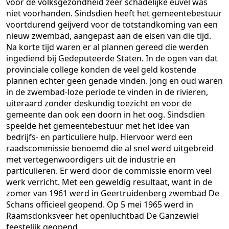
voor de volksgezondheid zeer schadelijke euvel was
niet voorhanden. Sindsdien heeft het gemeentebestuur
voortdurend geijverd voor de totstandkoming van een
nieuw zwembad, aangepast aan de eisen van die tijd.
Na korte tijd waren er al plannen gereed die werden
ingediend bij Gedeputeerde Staten. In de ogen van dat
provinciale college konden de veel geld kostende
plannen echter geen genade vinden. Jong en oud waren
in de zwembad-loze periode te vinden in de rivieren,
uiteraard zonder deskundig toezicht en voor de
gemeente dan ook een doorn in het oog. Sindsdien
speelde het gemeentebestuur met het idee van
bedrijfs- en particuliere hulp. Hiervoor werd een
raadscommissie benoemd die al snel werd uitgebreid
met vertegenwoordigers uit de industrie en
particulieren. Er werd door de commissie enorm veel
werk verricht. Met een geweldig resultaat, want in de
zomer van 1961 werd in Geertruidenberg zwembad De
Schans officieel geopend. Op 5 mei 1965 werd in
Raamsdonksveer het openluchtbad De Ganzewiel
feestelijk geopend.