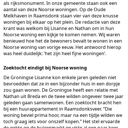
als rijksmonument. In onze gemeente staan ook een
aantal van deze Noorse woningen. Op de Oude
Melkhaven in Raamsdonk staan vier van deze knusse
woningen bij elkaar op het plein. De redactie van deze
krant was welkom bij Lisanne en Nathan om in hun
Noorse woning een kijkje te komen nemen. Wij waren
benieuwd hoe het de bewoners bevalt te wonen in een
Noorse woning van vorige eeuw. Het antwoord hierop
was heel duidelijk: ‘het zijn heel fijne woningen’.
Zoektocht eindigt bij Noorse woning
De Groningse Lisanne kon enkele jaren geleden niet
bevroedden dat ze in een bijzonder huis in een dorpje
zou gaan wonen. De Groningse heeft een relatie met
Nathan uit Breda en de twee wilden ongeveer twee jaar
geleden gaan samenwonen. Een zoektocht bracht hen
bij een huurappartement in Raamsdonksveer. “Die
woning beviel prima hoor, maar na een tijdje wilden we
toch graag iets voor onszelf kopen.” Het stel ervaarde
de gekte op de huizenmarkt en viste al een paar keer