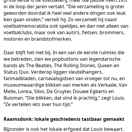
grote liefde is de voetballerij, maar die passie heeft zich
in de loop der jaren vertakt. “Die verzameling is groter
geworden doordat ik heel veel andere dingen ook leuk
ben gaan vinden,” vertelt hij. Zo verzamelt hij naast
voetbalmemorabilia ook speldjes; en dan niet alleen van
voetbalclubs, maar ook van auto’s, fietsen, brommers,
motoren en brandstofmerken.
Daar blijft het niet bij. In een van de eerste ruimtes die
we betreden, zien we popbuttons van legendarische
bands als The Beatles, The Rolling Stones, Queen en
Status Quo. Verderop liggen sleutelhangers,
fanmailbladen, carnavalsgidsen van vroeger tot nu, en
museumwaardige blikken van merken als Verkade, Van
Melle, Lonka, Silvo, De Gruyter, Douwe Egberts en
Buisman. “Die blikken, dat vind ik prachtig,” zegt Louis.
“Ze vertellen iets over hun tijd.”
Raamsdonk: lokale geschiedenis tastbaar gemaakt
Bijzonder is ook het lokale erfgoed dat Louis bewaart.