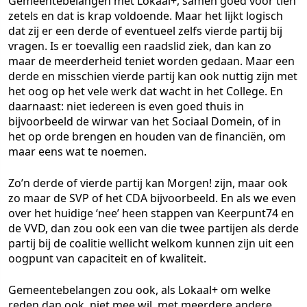
Gemeentebelangen met Lokaal+, samen goed voor tien
zetels en dat is krap voldoende. Maar het lijkt logisch
dat zij er een derde of eventueel zelfs vierde partij bij
vragen. Is er toevallig een raadslid ziek, dan kan zo
maar de meerderheid teniet worden gedaan. Maar een
derde en misschien vierde partij kan ook nuttig zijn met
het oog op het vele werk dat wacht in het College. En
daarnaast: niet iedereen is even goed thuis in
bijvoorbeeld de wirwar van het Sociaal Domein, of in
het op orde brengen en houden van de financiën, om
maar eens wat te noemen.
Zo’n derde of vierde partij kan Morgen! zijn, maar ook
zo maar de SVP of het CDA bijvoorbeeld. En als we even
over het huidige ‘nee’ heen stappen van Keerpunt74 en
de VVD, dan zou ook een van die twee partijen als derde
partij bij de coalitie wellicht welkom kunnen zijn uit een
oogpunt van capaciteit en of kwaliteit.
Gemeentebelangen zou ook, als Lokaal+ om welke
reden dan ook, niet mee wil, met meerdere andere