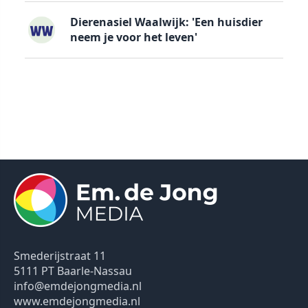
Dierenasiel Waalwijk: 'Een huisdier
neem je voor het leven'
Smederijstraat 11
5111 PT Baarle-Nassau
info@emdejongmedia.nl
www.emdejongmedia.nl