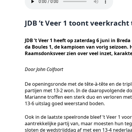
JDB ’t Veer 1 toont veerkrach
JDB ’t Veer 1 heeft op zaterdag 6 juni in Bred
da Boules 1, de kampioen van vorig seizoen. 
Raamsdonksveer zien over veel inzet, karakte
Door John Colfoort
De openingsronde met de tête-à-tête en de triple
partijen met 13-2 won. In de daaropvolgende dou
Marianne troffen een sterk duo en verloren met 
13-6 uitslag goed weerstand boden.
Ook in de laatste speelronde bleef ’t Veer 1 voo
aantrekkelijke partij van, maar moesten hun te
sloten de wedstrijddag af met een 13-4 nederla