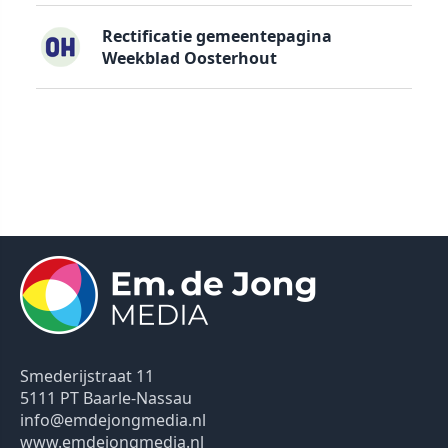
Rectificatie gemeentepagina
Weekblad Oosterhout
Smederijstraat 11
5111 PT Baarle-Nassau
info@emdejongmedia.nl
www.emdejongmedia.nl