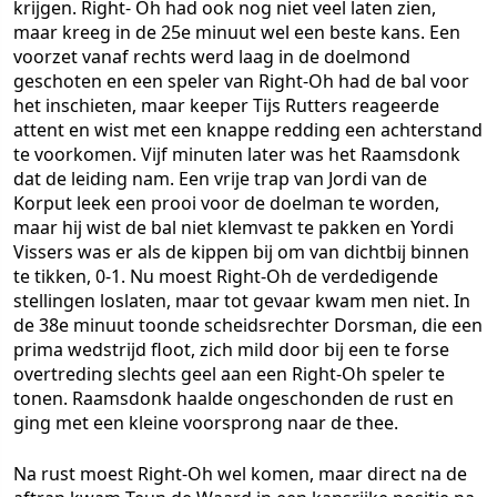
krijgen. Right- Oh had ook nog niet veel laten zien,
maar kreeg in de 25e minuut wel een beste kans. Een
voorzet vanaf rechts werd laag in de doelmond
geschoten en een speler van Right-Oh had de bal voor
het inschieten, maar keeper Tijs Rutters reageerde
attent en wist met een knappe redding een achterstand
te voorkomen. Vijf minuten later was het Raamsdonk
dat de leiding nam. Een vrije trap van Jordi van de
Korput leek een prooi voor de doelman te worden,
maar hij wist de bal niet klemvast te pakken en Yordi
Vissers was er als de kippen bij om van dichtbij binnen
te tikken, 0-1. Nu moest Right-Oh de verdedigende
stellingen loslaten, maar tot gevaar kwam men niet. In
de 38e minuut toonde scheidsrechter Dorsman, die een
prima wedstrijd floot, zich mild door bij een te forse
overtreding slechts geel aan een Right-Oh speler te
tonen. Raamsdonk haalde ongeschonden de rust en
ging met een kleine voorsprong naar de thee.
Na rust moest Right-Oh wel komen, maar direct na de