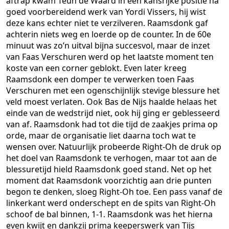
aftrap kwam Teun de Waard in een kansrijke positie na
goed voorbereidend werk van Yordi Vissers, hij wist
deze kans echter niet te verzilveren. Raamsdonk gaf
achterin niets weg en loerde op de counter. In de 60e
minuut was zo’n uitval bijna succesvol, maar de inzet
van Faas Verschuren werd op het laatste moment ten
koste van een corner geblokt. Even later kreeg
Raamsdonk een domper te verwerken toen Faas
Verschuren met een ogenschijnlijk stevige blessure het
veld moest verlaten. Ook Bas de Nijs haalde helaas het
einde van de wedstrijd niet, ook hij ging er geblesseerd
van af. Raamsdonk had tot die tijd de zaakjes prima op
orde, maar de organisatie liet daarna toch wat te
wensen over. Natuurlijk probeerde Right-Oh de druk op
het doel van Raamsdonk te verhogen, maar tot aan de
blessuretijd hield Raamsdonk goed stand. Net op het
moment dat Raamsdonk voorzichtig aan drie punten
begon te denken, sloeg Right-Oh toe. Een pass vanaf de
linkerkant werd onderschept en de spits van Right-Oh
schoof de bal binnen, 1-1. Raamsdonk was het hierna
even kwijt en dankzij prima keeperswerk van Tijs