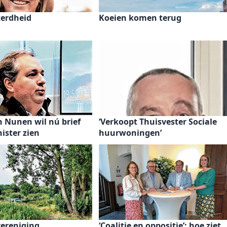
terdheid
Koeien komen terug
n Nunen wil nú brief
‘Verkoopt Thuisvester Sociale
ister zien
huurwoningen’
vereniging
‘Coalitie en oppositie’; hoe ziet