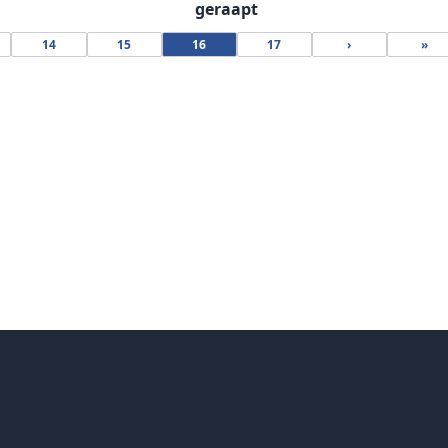
geraapt
14
15
16
17
›
»