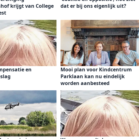
of krijgt van College
dat er bij ons eigenlijk uit?
est
mpensatie en
Mooi plan voor Kindcentrum
eslag
Parklaan kan nu eindelijk
worden aanbesteed