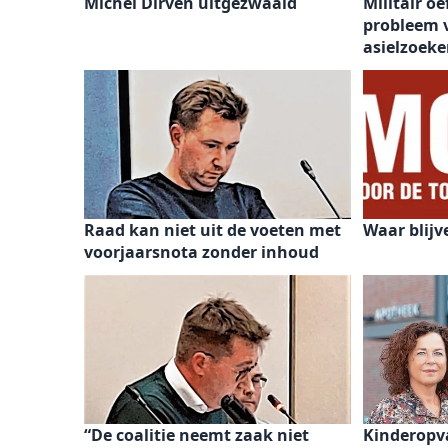
Michel Dirven uitgezwaaid
Militair oe
probleem 
asielzoeke
Raad kan niet uit de voeten met
Waar blijv
voorjaarsnota zonder inhoud
“De coalitie neemt zaak niet
Kinderopv