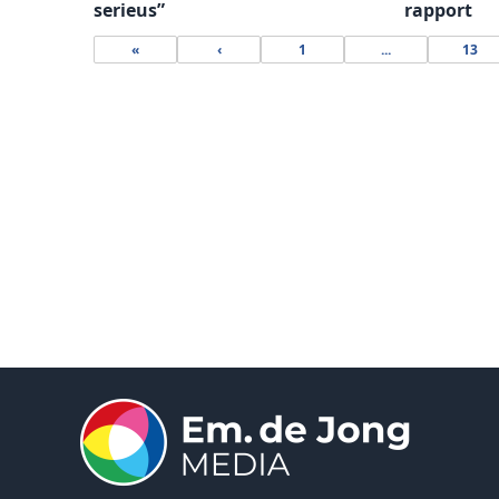
serieus”
rapport
«
‹
1
...
13