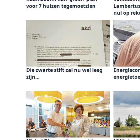
voor 7 huizen tegemoetzien
Lambertush
nul op rek
Die zwarte stift zal nu wel leeg
Energieco
zijn…
energieto