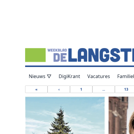
Nieuws ▽
DigiKrant
Vacatures
Familie
«
‹
1
...
13