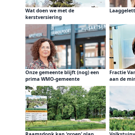
Wat doen we met de
Laaggelet
kerstversiering
Onze gemeente blijft (nog) een
Fractie Va
prima WMO-gemeente
aan de min
Raamsdonk kan ‘groen’ plan
Volkstuin