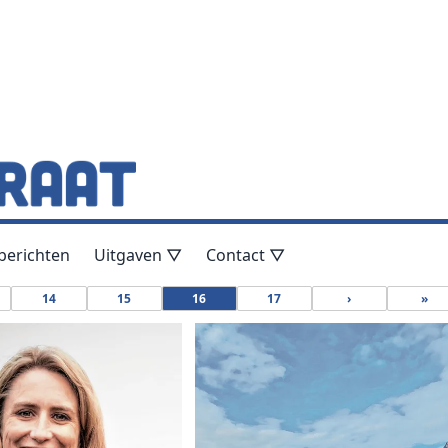
berichten
Uitgaven ▽
Contact ▽
14
15
16
17
›
»