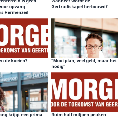
fenterrein is geen
Wanneer wordt de
voor opvang
Gertrudiskapel herbouwd?
rs Hermenzeil
en de koeien?
”Mooi plan, veel geld, maar het 
nodig”
ang krijgt een prima
Ruim half miljoen peuken