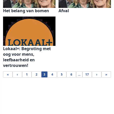
Het belang van bomen
Afval
Lokaal+: Begroting met
oog voor mens,
leefbaarheid en
vertrouwen!
«
‹
1
2
3
4
5
6
...
17
›
»