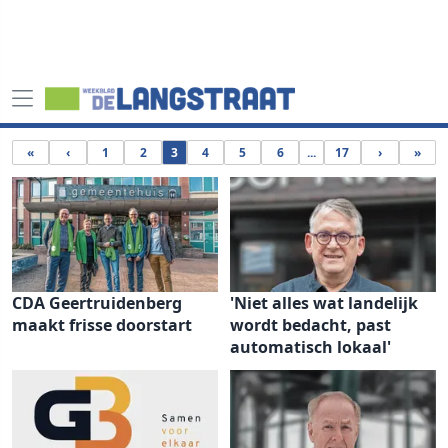
«
‹
1
2
3
4
5
6
...
17
›
»
CDA Geertruidenberg
'Niet alles wat landelijk
maakt frisse doorstart
wordt bedacht, past
automatisch lokaal'