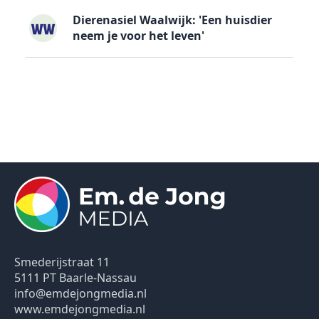
Dierenasiel Waalwijk: 'Een huisdier
neem je voor het leven'
Smederijstraat 11
5111 PT Baarle-Nassau
info@emdejongmedia.nl
www.emdejongmedia.nl